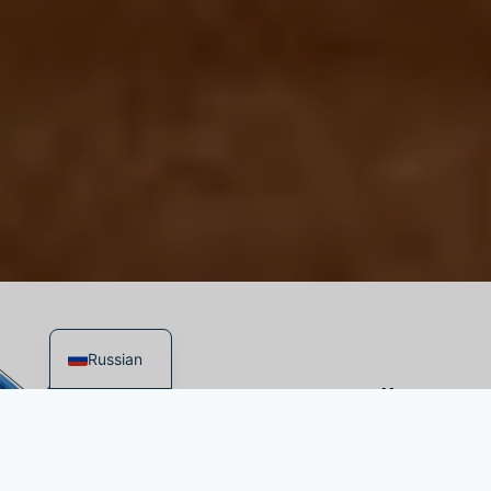
English
Russian
Прямо сейчас
тракдрайверы
массово